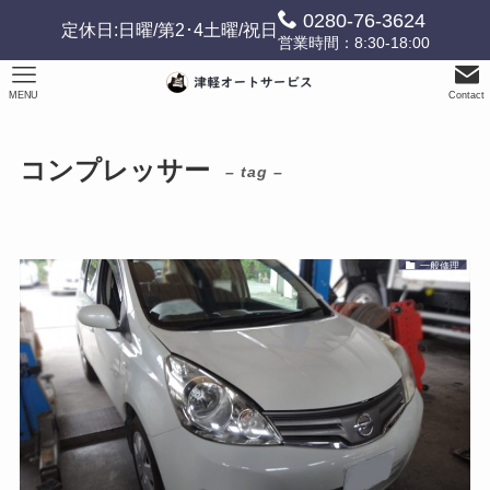
0280-76-3624
定休日:日曜/第2･4土曜/祝日
営業時間：8:30-18:00
MENU
Contact
コンプレッサー
– tag –
一般修理