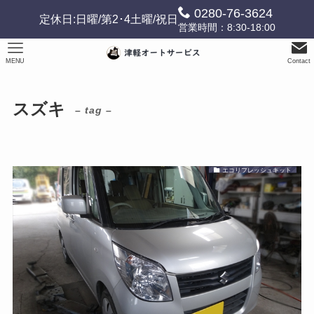
0280-76-3624
定休日:日曜/第2･4土曜/祝日
営業時間：8:30-18:00
MENU
Contact
スズキ
– tag –
エコリフレッシュキット