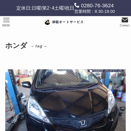
0280-76-3624
定休日:日曜/第2･4土曜/祝日
営業時間：8:30-18:00
MENU
Contact
ホンダ
– tag –
WAKO'S プロステージS