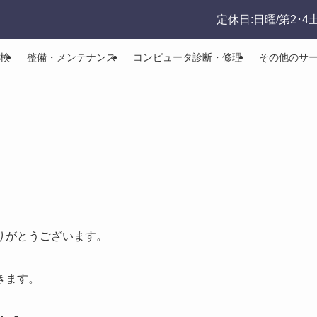
定休日:日曜/第2･4
検
整備・メンテナンス
コンピュータ診断・修理
その他のサ
りがとうございます。
きます。