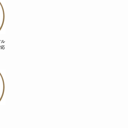
フル
対応