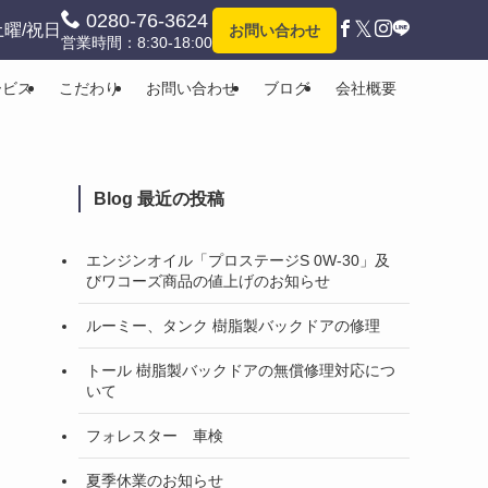
0280-76-3624
𝕏
土曜/祝日
お問い合わせ
営業時間：8:30-18:00
ービス
こだわり
お問い合わせ
ブログ
会社概要
Blog 最近の投稿
エンジンオイル「プロステージS 0W-30」及
びワコーズ商品の値上げのお知らせ
ルーミー、タンク 樹脂製バックドアの修理
トール 樹脂製バックドアの無償修理対応につ
いて
フォレスター 車検
夏季休業のお知らせ