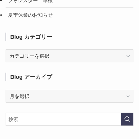
フォレスター 車検
夏季休業のお知らせ
Blog カテゴリー
Blog
カ
テ
ゴ
Blog アーカイブ
リ
ー
Blog
ア
ー
カ
イ
ブ