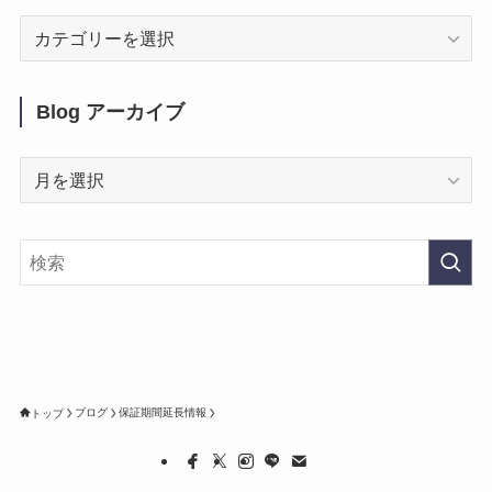
Blog
カ
テ
ゴ
Blog アーカイブ
リ
ー
Blog
ア
ー
カ
イ
ブ
ブログ
保証期間延長情報
トップ