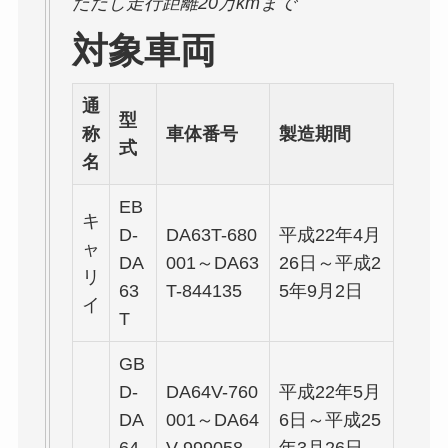
ただし走行距離20万kmまで
対象車両
通
型
称
車体番号
製造期間
式
名
EB
キ
D-
DA63T-680
平成22年4月
ャ
DA
001～DA63
26日～平成2
リ
63
T-844135
5年9月2日
イ
T
GB
D-
DA64V-760
平成22年5月
DA
001～DA64
6日～平成25