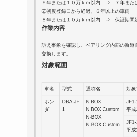
５年または１０万ｋｍ以内 ⇒ ７年また
②初度登録日から経過、６年以上の車両
５年または１０万ｋｍ以内 ⇒ 保証期間
作業内容
訴え事象を確認し、ベアリング内部の軌道
交換します。
対象範囲
車名
型式
通称名
対象
ホン
DBA-JF
N BOX
JF1
ダ
1
N BOX Custom
平成
N-BOX
JF1
N-BOX Custom
平成