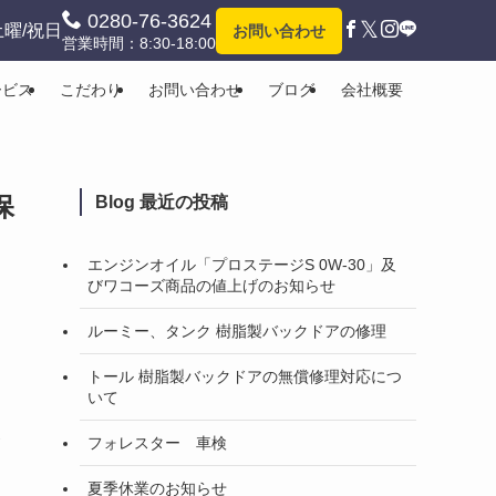
0280-76-3624
𝕏
土曜/祝日
お問い合わせ
営業時間：8:30-18:00
ービス
こだわり
お問い合わせ
ブログ
会社概要
保
Blog 最近の投稿
エンジンオイル「プロステージS 0W-30」及
びワコーズ商品の値上げのお知らせ
ルーミー、タンク 樹脂製バックドアの修理
トール 樹脂製バックドアの無償修理対応につ
いて
フォレスター 車検
夏季休業のお知らせ