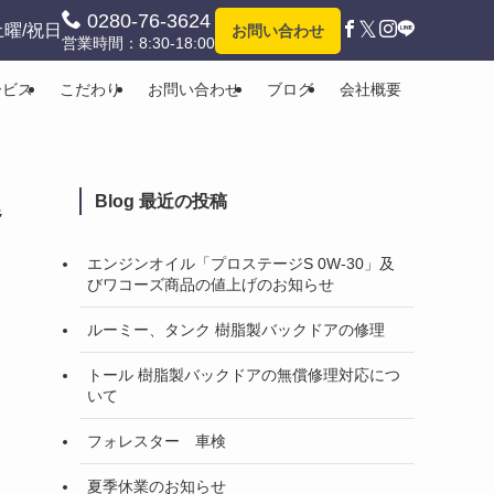
0280-76-3624
𝕏
土曜/祝日
お問い合わせ
営業時間：8:30-18:00
ービス
こだわり
お問い合わせ
ブログ
会社概要
延
Blog 最近の投稿
エンジンオイル「プロステージS 0W-30」及
びワコーズ商品の値上げのお知らせ
ルーミー、タンク 樹脂製バックドアの修理
トール 樹脂製バックドアの無償修理対応につ
いて
フォレスター 車検
夏季休業のお知らせ