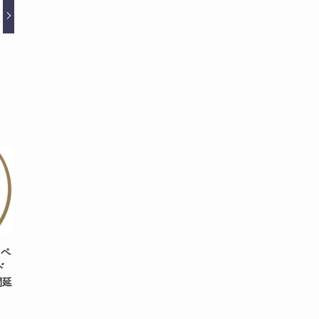
スペ
ド
間延