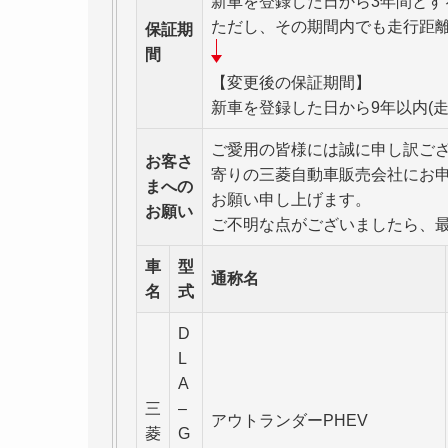
新車を登録した日から3年間とす
ただし、その期間内でも走行距離が
保証期
間
【変更後の保証期間】
新車を登録した日から9年以内(
ご愛用の皆様には誠に申し訳ご
お客さ
寄りの三菱自動車販売会社にお
まへの
お願い申し上げます。
お願い
ご不明な点がございましたら、
車
型
通称名
名
式
D
L
A
三
–
アウトランダーPHEV
菱
G