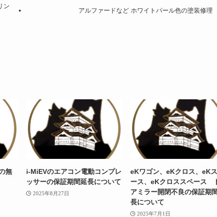
リン
アルファードなど ホワイトパール色の塗装修理
の無
i-MiEVのエアコン電動コンプレ
eKワゴン、eKクロス、eK
ッサーの保証期間延長について
ース、eKクロススペース 
アミラー開閉不良の保証期
2025年8月27日
長について
2025年7月1日