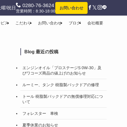
0280-76-3624
𝕏
土曜/祝日
お問い合わせ
営業時間：8:30-18:00
ービス
こだわり
お問い合わせ
ブログ
会社概要
Blog 最近の投稿
エンジンオイル「プロステージS 0W-30」及
びワコーズ商品の値上げのお知らせ
ルーミー、タンク 樹脂製バックドアの修理
トール 樹脂製バックドアの無償修理対応につ
いて
フォレスター 車検
夏季休業のお知らせ