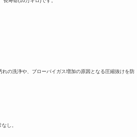
長寿命(10万キロ)です。
汚れの洗浄や、ブローバイガス増加の原因となる圧縮抜けを防
常なし。