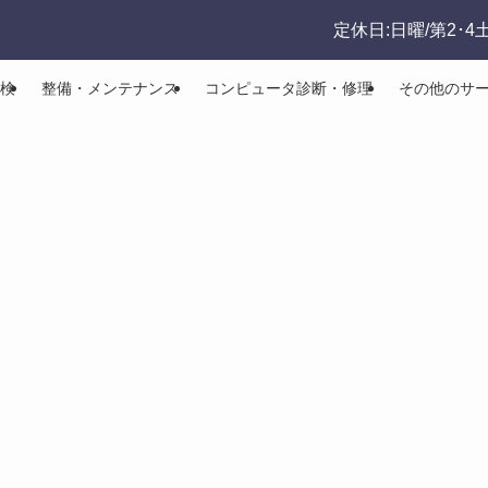
定休日:日曜/第2･4
検
整備・メンテナンス
コンピュータ診断・修理
その他のサ