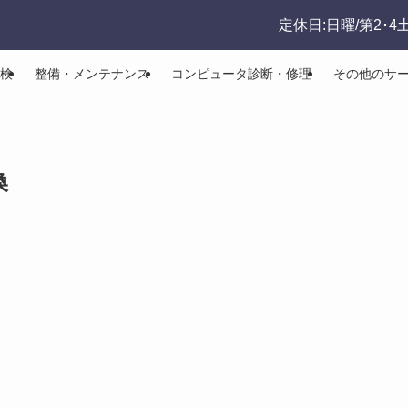
定休日:日曜/第2･4
検
整備・メンテナンス
コンピュータ診断・修理
その他のサ
換