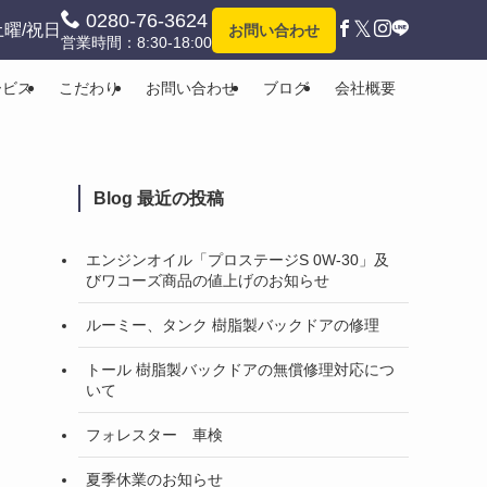
0280-76-3624
𝕏
土曜/祝日
お問い合わせ
営業時間：8:30-18:00
ービス
こだわり
お問い合わせ
ブログ
会社概要
Blog 最近の投稿
エンジンオイル「プロステージS 0W-30」及
びワコーズ商品の値上げのお知らせ
ルーミー、タンク 樹脂製バックドアの修理
トール 樹脂製バックドアの無償修理対応につ
いて
フォレスター 車検
夏季休業のお知らせ