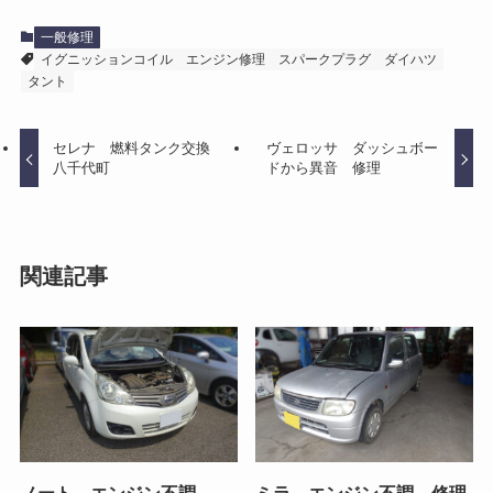
一般修理
イグニッションコイル
エンジン修理
スパークプラグ
ダイハツ
タント
セレナ 燃料タンク交換
ヴェロッサ ダッシュボー
八千代町
ドから異音 修理
関連記事
ノート エンジン不調
ミラ エンジン不調 修理