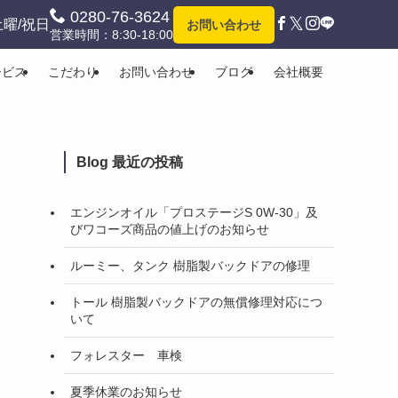
0280-76-3624
𝕏
土曜/祝日
お問い合わせ
営業時間：8:30-18:00
ービス
こだわり
お問い合わせ
ブログ
会社概要
Blog 最近の投稿
エンジンオイル「プロステージS 0W-30」及
びワコーズ商品の値上げのお知らせ
ルーミー、タンク 樹脂製バックドアの修理
トール 樹脂製バックドアの無償修理対応につ
いて
フォレスター 車検
夏季休業のお知らせ