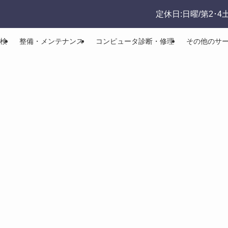
定休日:日曜/第2･4
検
整備・メンテナンス
コンピュータ診断・修理
その他のサ