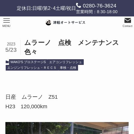
0280-76-3624
定休日:日曜/第2･4土曜/祝日
営業時間：8:30-18:00
MENU
Contact
ムラーノ 点検 メンテナンス
2023
5/23
色々
WAKO'S プロステージS
エアコンリフレッシュ
エンジンリフレッシュ・ＲＥＣＳ
車検・点検
日産 ムラーノ Z51
H23 120,000km